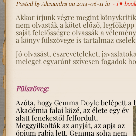
Posted by Alexandra on 2014-06-11 in
~ i ♥ boo
Akkor írjunk végre megint könyvkritiká
nem olvasták a kötet előző, legfőképp 
saját felelősségre olvassák a vélemén
a könyv fülszövege is tartalmaz csele
Jó olvasást, észrevételeket, javaslatok
meleget egyaránt szívesen fogadok ho
Fülszöveg:
Azóta, hogy Gemma Doyle belépett a 
Akadémia falai közé, az élete egy év
alatt fenekestől felfordult.
Meggyilkolták az anyját, az apja az
ópium rabja lett. Gemma soha nem