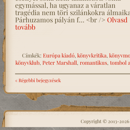
egymással, ha ugyanaz a váratlan
tragédia nem töri szilánkokra álmaika
Párhuzamos pályán f… <br />
Olvasd
tovább
Címkék:
Európa kiadó
,
könyvkritika
,
könyvmo
könyvklub
,
Peter Marshall
,
romantikus
,
tombol a
« Régebbi bejegyzések
Copyright © 2013-202