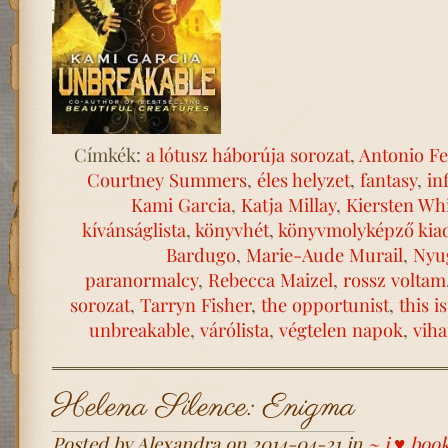
Címkék:
a lótusz háborúja sorozat
,
Antonio Fe
Courtney Summers
,
éles helyzet
,
fantasy
,
in
Kami Garcia
,
Katja Millay
,
Kiersten Wh
kívánságlista
,
könyvhét
,
könyvmolyképző kia
Bardugo
,
Marie-Aude Murail
,
Nyu
paranormalcy
,
Rebecca Maizel
,
rossz voltam
sorozat
,
Tarryn Fisher
,
the opportunist
,
this i
unbreakable
,
várólista
,
végtelen napok
,
viha
Helena Silence: Enigma
Posted by Alexandra on 2014-04-21 in
~ i ♥ boo