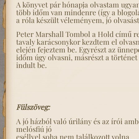
A könyvet pár hónapja olvastam ugyan
több időm van mindenre (így a blogolá
a róla készült véleményem, jó olvasást
Peter Marshall Tombol a Hold című r
tavaly karácsonykor kezdtem el olvasni
elején fejeztem be. Egyrészt az ünnep
időm úgy olvasni, másrészt a történe
indult be.
Fülszöveg:
A jó házból való úrilány és az írói am
melósfiú jó
eséllyel soha nem találkozott volna