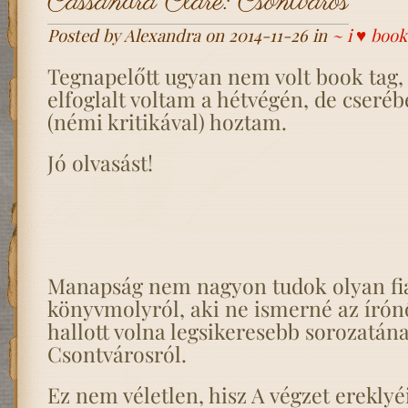
Cassandra Clare: Csontváros
Posted by Alexandra on 2014-11-26 in
~ i ♥ book
Tegnapelőtt ugyan nem volt book tag,
elfoglalt voltam a hétvégén, de cseré
(némi kritikával) hoztam.
Jó olvasást!
Manapság nem nagyon tudok olyan fia
könyvmolyról, aki ne ismerné az írón
hallott volna legsikeresebb sorozatána
Csontvárosról.
Ez nem véletlen, hisz A végzet ereklyéi