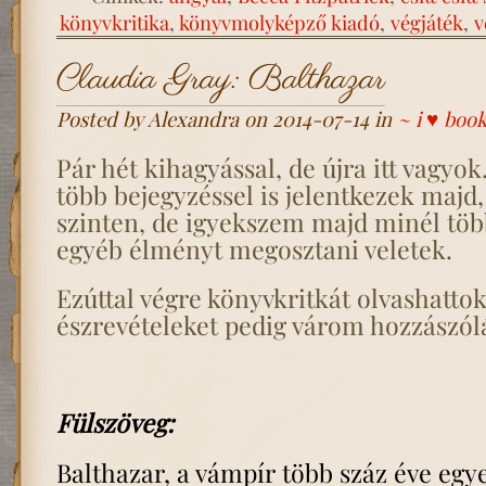
könyvkritika
,
könyvmolyképző kiadó
,
végjáték
,
v
Claudia Gray: Balthazar
Posted by Alexandra on 2014-07-14 in
~ i ♥ boo
Pár hét kihagyással, de újra itt vagyok
több bejegyzéssel is jelentkezek majd,
szinten, de igyekszem majd minél tö
egyéb élményt megosztani veletek.
Ezúttal végre könyvkritkát olvashattok,
észrevételeket pedig várom hozzászólá
Fülszöveg:
Balthazar, a vámpír több száz éve egy