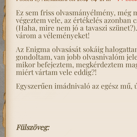
Ez sem friss olvasmányélmény, még m
végeztem vele, az értékelés azonban c
(Haha, mire nem jó a tavaszi szünet?). 
várom a véleményeket!
Az Enigma olvasását sokáig halogatta
gondoltam, van jobb olvasnivalóm jele
mikor befejeztem, megkérdeztem ma
miért vártam vele eddig?!
Egyszerűen imádnivaló az egész mű, ú
Fülszöveg: