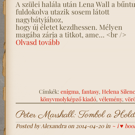
A szülei halála után Lena Wall a bűnt
fuldokolva
utazik sosem látott
nagybátyjához,
hogy új életet kezdhessen. Mélyen
magába zárja a titkot, ame… <br />
Olvasd tovább
Címkék:
enigma
,
fantasy
,
Helena Silen
könyvmolyképző kiadó
,
vélemény
,
vör
Peter Marshall: Tombol a Hold
Posted by Alexandra on 2014-04-20 in
~ i ♥ boo