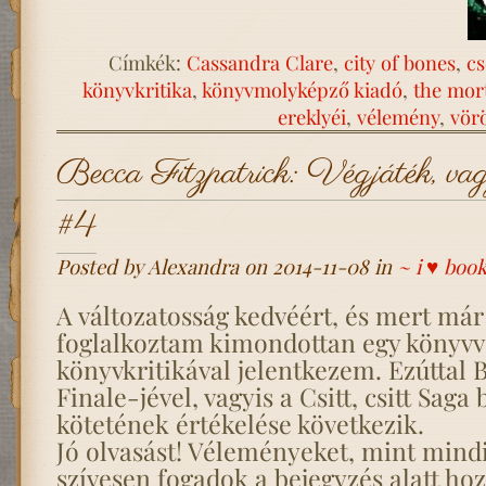
Címkék:
Cassandra Clare
,
city of bones
,
cs
könyvkritika
,
könyvmolyképző kiadó
,
the mor
ereklyéi
,
vélemény
,
vör
Becca Fitzpatrick: Végjáték, vagyi
#4
Posted by Alexandra on 2014-11-08 in
~ i ♥ boo
A változatosság kedvéért, és mert már
foglalkoztam kimondottan egy könyvve
könyvkritikával jelentkezem. Ezúttal B
Finale-jével, vagyis a Csitt, csitt Saga
kötetének értékelése következik.
Jó olvasást! Véleményeket, mint mindi
szívesen fogadok a bejegyzés alatt hoz