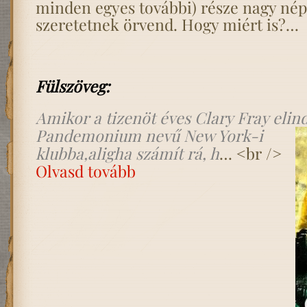
minden egyes további) része nagy né
szeretetnek örvend. Hogy miért is?…
Fülszöveg:
Amikor a tizenöt éves Clary Fray elind
Pandemonium nevű New York-i
klubba,aligha számít rá, h
… <br />
Olvasd tovább