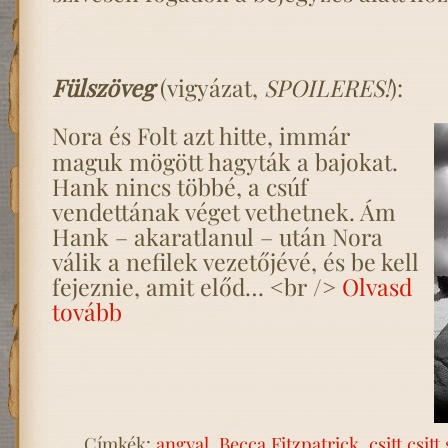
Fülszöveg
(vigyázat,
SPOILERES!
):
Nora és Folt azt hitte, immár
maguk mögött hagyták a bajokat.
Hank nincs többé, a csúf
vendettának véget vethetnek. Ám
Hank – akaratlanul – után Nora
válik a nefilek vezetőjévé, és be kell
fejeznie, amit előd… <br />
Olvasd
tovább
Címkék:
angyal
,
Becca Fitzpatrick
,
csitt csitt