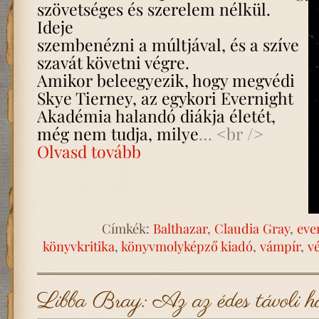
szövetséges
és szerelem nélkül.
Ideje
szembenézni a múltjával, és a szíve
szavát követni végre.
Amikor beleegyezik, hogy megvédi
Skye Tierney, az egykori Evernight
Akadémia halandó diákja életét,
még nem tudja, milye
… <br />
Olvasd tovább
Címkék:
Balthazar
,
Claudia Gray
,
eve
könyvkritika
,
könyvmolyképző kiadó
,
vámpír
,
v
Libba Bray: Az az édes távoli h