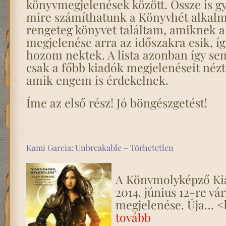
könyvmegjelenések között. Össze is g
mire számíthatunk a Könyvhét alkalm
rengeteg könyvet találtam, amiknek a
megjelenése arra az időszakra esik, í
hozom nektek. A lista azonban így sem
csak a főbb kiadók megjelenéseit nézt
amik engem is érdekelnek.
Íme az első rész! Jó böngészgetést!
Kami Garcia: Unbreakable – Törhetetlen
A Könvmolyképző Kia
2014. június 12-re vá
megjelenése. Úja… <
tovább