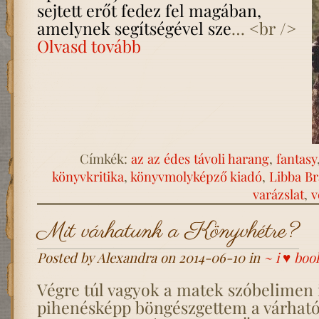
sejtett erőt fedez fel magában,
amelynek segítségével sze
… <br />
Olvasd tovább
Címkék:
az az édes távoli harang
,
fantasy
könyvkritika
,
könyvmolyképző kiadó
,
Libba Br
varázslat
,
v
Mit várhatunk a Könyvhétre?
Posted by Alexandra on 2014-06-10 in
~ i ♥ boo
Végre túl vagyok a matek szóbelimen i
pihenésképp böngészgettem a várhat