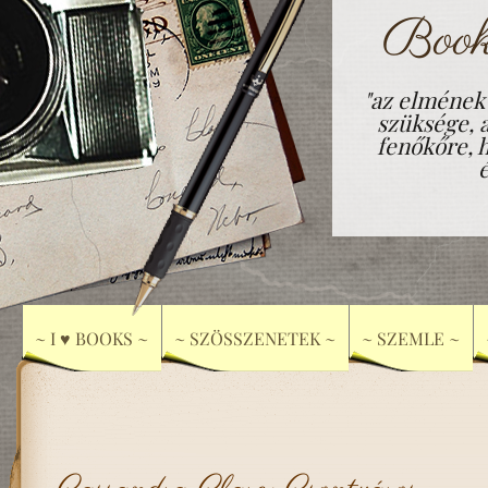
Book
"az elmének
szüksége, 
fenőkőre, h
~ I ♥ BOOKS ~
~ SZÖSSZENETEK ~
~ SZEMLE ~