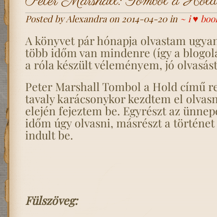
Peter Marshall: Tombol a Hold
Posted by Alexandra on 2014-04-20 in
~ i ♥ boo
A könyvet pár hónapja olvastam ugyan
több időm van mindenre (így a blogolá
a róla készült véleményem, jó olvasást
Peter Marshall Tombol a Hold című r
tavaly karácsonykor kezdtem el olvasni
elején fejeztem be. Egyrészt az ünnep
időm úgy olvasni, másrészt a történe
indult be.
Fülszöveg: