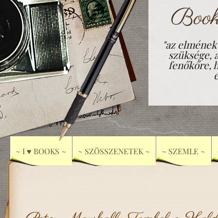
Book
"az elmének
szüksége, 
fenőkőre, h
~ I ♥ BOOKS ~
~ SZÖSSZENETEK ~
~ SZEMLE ~