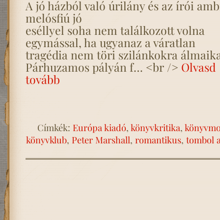
A jó házból való úrilány és az írói am
melósfiú jó
eséllyel soha nem találkozott volna
egymással, ha ugyanaz a váratlan
tragédia nem töri szilánkokra álmaika
Párhuzamos pályán f… <br />
Olvasd
tovább
Címkék:
Európa kiadó
,
könyvkritika
,
könyvmo
könyvklub
,
Peter Marshall
,
romantikus
,
tombol a