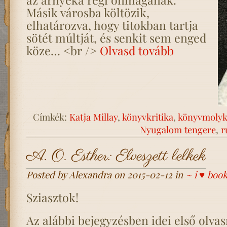
Másik városba költözik,
elhatározva, hogy titokban tartja
sötét múltját, és senkit sem enged
köze… <br />
Olvasd tovább
Címkék:
Katja Millay
,
könyvkritika
,
könyvmolyk
Nyugalom tengere
,
r
A. O. Esther: Elveszett lelkek
Posted by Alexandra on 2015-02-12 in
~ i ♥ boo
Sziasztok!
Az alábbi bejegyzésben idei első olv