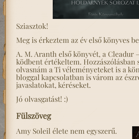
Sziasztok!
Meg is érkeztem az év első könyves be
A. M. Aranth első könyvét, a Cleadur 
ködbent értékeltem. Hozzászólásban 
olvasnám a Ti véleményeteket is a kön
bloggal kapcsolatban is várom az észr
javaslatokat, kéréseket.
Jó olvasgatást! :)
Fülszöveg
Amy Soleil élete nem egyszerű.