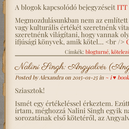
A blogok kapcsolódó bejegyzéseit
ITT
Megmozdulásunkban nem az említett 
vagy kulturális értékét szeretnénk vita
szeretnénk világítani, hogy vannak oly
ifjúsági könyvek, amik kötel… <br />
Címkék:
blogturné
,
kötelez
Nalini Singh: Angyalvér (Angy
Posted by Alexandra on 2015-01-25 in
~ i ♥ book
Sziasztok!
Ismét egy értékeléssel érkeztem. Ezútt
írtam, méghozzá Nalini Singh egyik n
sorozatának első kötetéről, az Angyalv