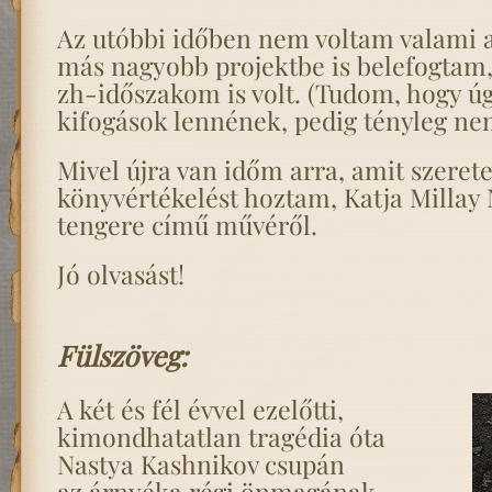
Az utóbbi időben nem voltam valami a
más nagyobb projektbe is belefogtam,
zh-időszakom is volt. (Tudom, hogy ú
kifogások lennének, pedig tényleg nem
Mivel újra van időm arra, amit szerete
könyvértékelést hoztam, Katja Milla
tengere című művéről.
Jó olvasást!
Fülszöveg:
A két és fél évvel ezelőtti,
kimondhatatlan tragédia óta
Nastya Kashnikov csupán
az árnyéka régi önmagának.