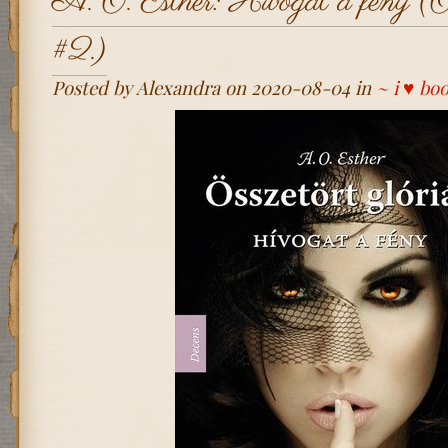
A. O. Esther: Hívogat a fény (Ös
#2.)
Posted by Alexandra on 2020-08-04 in
~ i ♥ bo