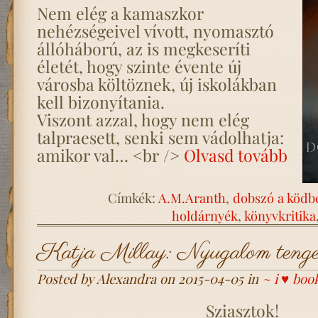
Nem elég a kamaszkor
nehézségeivel vívott, nyomasztó
állóháború, az is megkeseríti
életét, hogy szinte évente új
városba költöznek, új iskolákban
kell bizonyítania.
Viszont azzal, hogy nem elég
talpraesett, senki sem vádolhatja:
amikor val… <br />
Olvasd tovább
Címkék:
A.M.Aranth
,
dobszó a ködb
holdárnyék
,
könyvkritika
Katja Millay: Nyugalom tenge
Posted by Alexandra on 2015-04-05 in
~ i ♥ boo
Sziasztok!