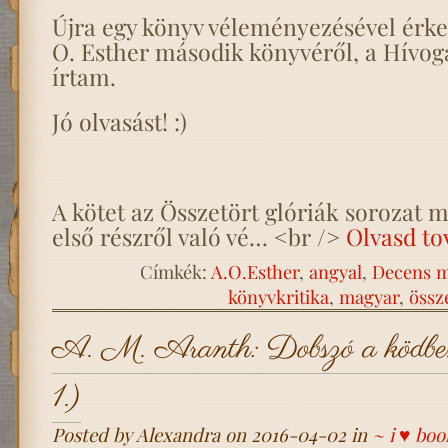
Újra egy könyv véleményezésével érkez
O. Esther második könyvéről, a Hívoga
írtam.
Jó olvasást! :)
A kötet az Összetört glóriák sorozat m
első részről való vé… <br />
Olvasd to
Címkék:
A.O.Esther
,
angyal
,
Decens m
könyvkritika
,
magyar
,
össz
A. M. Aranth: Dobszó a ködbe
1.)
Posted by Alexandra on 2016-04-02 in
~ i ♥ boo