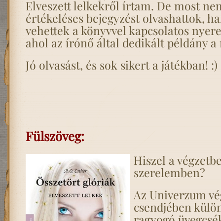
Elveszett lelkekről írtam. De most ne
értékeléses bejegyzést olvashattok, h
vehettek a könyvvel kapcsolatos nyer
ahol az írónő által dedikált példány a
Jó olvasást, és sok sikert a játékban! :)
Fülszöveg:
Hiszel a végzetb
szerelemben?
Az Univerzum vé
csendjében külö
ragyogó üvegcsék