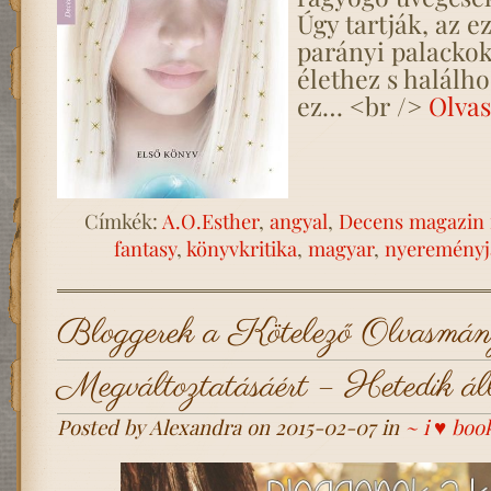
Úgy tartják, az ez
parányi palacko
élethez s halálho
ez… <br />
Olvas
Címkék:
A.O.Esther
,
angyal
,
Decens magazin
fantasy
,
könyvkritika
,
magyar
,
nyereményj
Bloggerek a Kötelező Olvasmán
Megváltoztatásáért – Hetedik ál
Posted by Alexandra on 2015-02-07 in
~ i ♥ boo