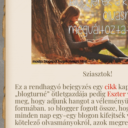
Sziasztok!
Ez a rendhagyó bejegyzés egy
cikk
kap
„blogturné” ötletgazdája pedig
Eszter
meg, hogy adjunk hangot a vélemény
formában. 10 blogger fogott össze, ho
minden nap egy-egy blogon kifejtsék
kötelező olvasmányokról, azok megre