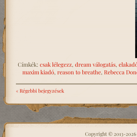
Címkék:
csak lélegezz
,
dream válogatás
,
elakadó
maxim kiadó
,
reason to breathe
,
Rebecca Don
« Régebbi bejegyzések
Copyright © 2013-202