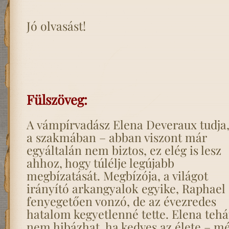
Jó olvasást!
Fülszöveg:
A vámpírvadász Elena Deveraux tudja,
a szakmában – abban viszont már
egyáltalán nem biztos, ez elég is lesz
ahhoz, hogy túlélje legújabb
megbízatását. Megbízója, a világot
irányító arkangyalok egyike, Raphael
fenyegetően vonzó, de az évezredes
hatalom kegyetlenné tette. Elena tehá
nem hibázhat, ha kedves az élete – m