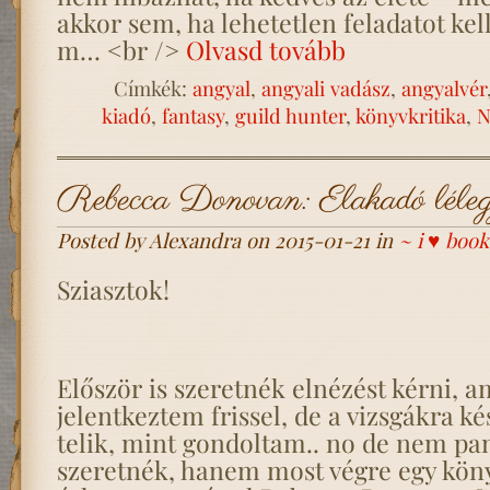
akkor sem, ha lehetetlen feladatot kel
m… <br />
Olvasd tovább
Címkék:
angyal
,
angyali vadász
,
angyalvér
kiadó
,
fantasy
,
guild hunter
,
könyvkritika
,
N
Rebecca Donovan: Elakadó léleg
Posted by Alexandra on 2015-01-21 in
~ i ♥ book
Sziasztok!
Először is szeretnék elnézést kérni, a
jelentkeztem frissel, de a vizsgákra k
telik, mint gondoltam.. no de nem pa
szeretnék, hanem most végre egy kön