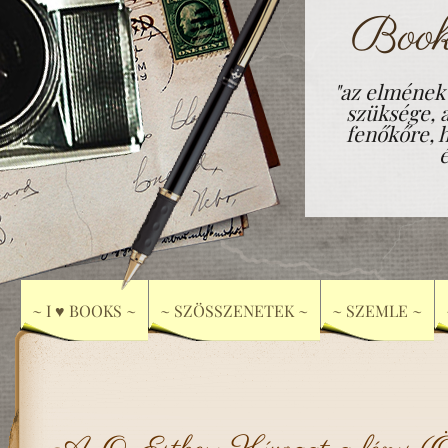
Book
"az elmének
szüksége, 
fenőkőre, h
~ I ♥ BOOKS ~
~ SZÖSSZENETEK ~
~ SZEMLE ~