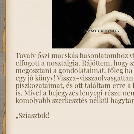
Tavaly őszi macskás hasonlatomhoz vi
elfogott a nosztalgia. Rájöttem, hogy 
megosztani a gondolataimat, főleg ha
egy jó könyv! Vissza-visszaolvasgattam
piszkozataimat, és ott találtam erre a
is. Mivel a bejegyzés lényegi része ne
komolyabb szerkesztés nélkül hagytam
„Sziasztok!