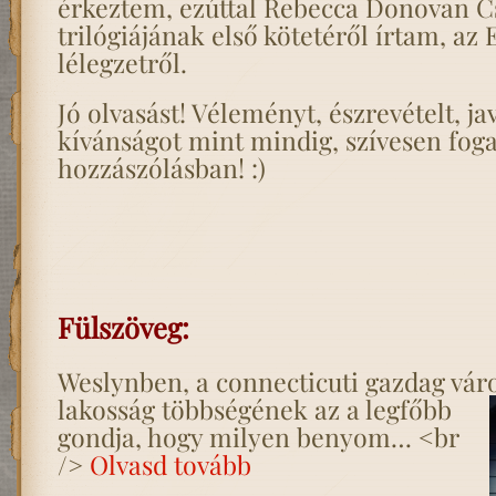
érkeztem, ezúttal Rebecca Donovan Cs
trilógiájának első kötetéről írtam, az
lélegzetről.
Jó olvasást! Véleményt, észrevételt, jav
kívánságot mint mindig, szívesen fog
hozzászólásban! :)
Fülszöveg:
Weslynben, a connecticuti gazdag vár
lakosság többségének az a legfőbb
gondja, hogy milyen benyom… <br
/>
Olvasd tovább