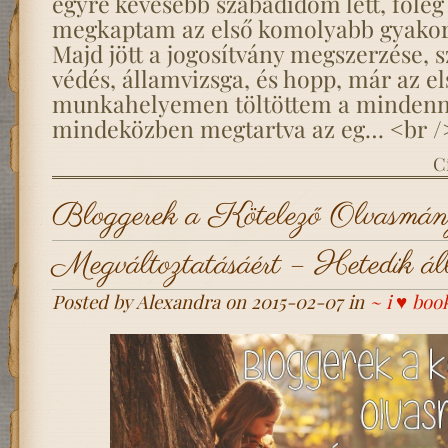
egyre kevesebb szabadidőm lett, főleg
megkaptam az első komolyabb gyako
Majd jött a jogosítvány megszerzése, 
védés, államvizsga, és hopp, már az el
munkahelyemen töltöttem a mindenn
mindeközben megtartva az eg… <br 
C
Bloggerek a Kötelező Olvasmán
Megváltoztatásáért – Hetedik ál
Posted by Alexandra on 2015-02-07 in
~ i ♥ boo