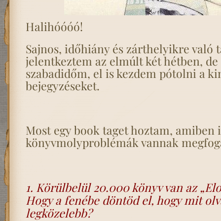
Halihóóóó!
Sajnos, időhiány és zárthelyikre való
jelentkeztem az elmúlt két hétben, de 
szabadidőm, el is kezdem pótolni a k
bejegyzéseket.
Most egy book taget hoztam, amiben i
könyvmolyproblémák vannak megfog
1. Körülbelül 20.000 könyv van az „Elo
Hogy a fenébe döntöd el, hogy mit olv
legközelebb?