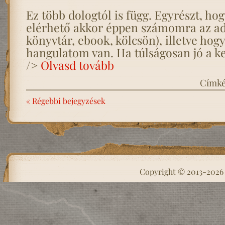
Ez több dologtól is függ. Egyrészt, h
elérhető akkor éppen számomra az ado
könyvtár, ebook, kölcsön), illetve hog
hangulatom van. Ha túlságosan jó a 
/>
Olvasd tovább
Címk
« Régebbi bejegyzések
Copyright © 2013-202