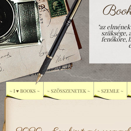
Book
"az elmének
szüksége, 
fenőkőre, h
~ I ♥ BOOKS ~
~ SZÖSSZENETEK ~
~ SZEMLE ~