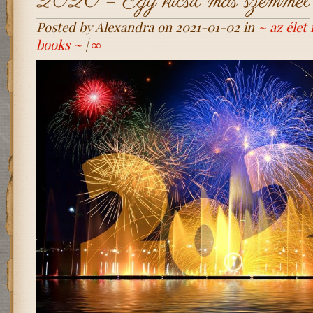
2020 – Egy kicsit más szemmel
Posted by Alexandra on 2021-01-02 in
~ az éle
books ~
|
∞