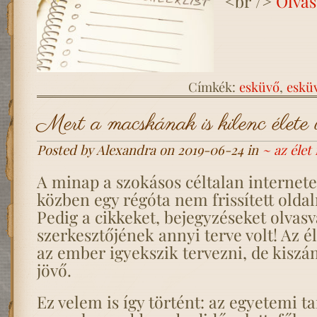
<br />
Olvas
Címkék:
esküvő
,
eskü
Mert a macskának is kilenc élete
Posted by Alexandra on 2019-06-24 in
~ az éle
A minap a szokásos céltalan internet
közben egy régóta nem frissített olda
Pedig a cikkeket, bejegyzéseket olvasv
szerkesztőjének annyi terve volt! Az é
az ember igyekszik tervezni, de kiszá
jövő.
Ez velem is így történt: az egyetemi 