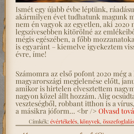
Ismét egy újabb évbe léptünk, ráadásu
akármilyen évet tudhatunk magunk mö
nem én vagyok az egyetlen, aki 2020 
legszívesebben kitörölné az emlékeib
mégis egészében, a főbb mozzanatokat
is egyaránt – kiemelve igyekeztem vi
évre, íme!
Számomra az első pofont 2020 még a 
magyarországi megjelenése előtt, janu
amikor is hirtelen elvesztettem nag
nagyon közel állt hozzám. Alig ocsúdt
veszteségből, robbant itthon is a vírus
a másikra jóform… <br />
Olvasd tov
Címkék:
évértékelés
,
könyvek
,
összefoglalá