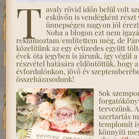
T
avaly rövid időn belül volt s
esküvőn is vendégként részt
ünnepségen nagyon jól ére
Noha a blogon ezt nem igaz
reklámoztam/említettem még, de Pá
közelítünk az egy évtizedes együtt tölt
évek óta jegyben is járunk, így végül a
részvétel hatására eldöntöttük, hogy a
évfordulónkon, jövő év szeptemberéb
összeházasodunk!
Sok szempon
forgatókönyv
tervezünk. A
szertartás m
templomit is
könnyíti me