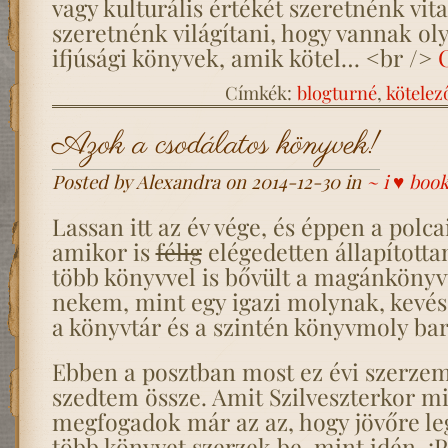
vagy kulturális értékét szeretnénk vita
szeretnénk világítani, hogy vannak oly
ifjúsági könyvek, amik kötel… <br />
Címkék:
blogturné
,
kötelez
Azok a csodálatos könyvek!
Posted by Alexandra on 2014-12-30 in
~ i ♥ boo
Lassan itt az év vége, és éppen a pol
amikor is
félig
elégedetten állapított
több könyvvel is bővült a magánkönyv
nekem, mint egy igazi molynak, kevés,
a könyvtár és a szintén könyvmoly bar
Ebben a posztban most ez évi szerze
szedtem össze. Amit Szilveszterkor 
megfogadok már az az, hogy jövőre le
több könyvet szerzek be, mint idén. :P