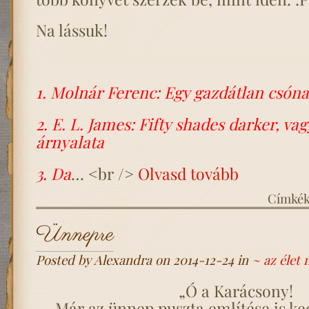
Na lássuk!
1. Molnár Ferenc: Egy gazdátlan csóna
2. E. L. James: Fifty shades darker, vag
árnyalata
3. Da
… <br />
Olvasd tovább
Címké
Ünnepre
Posted by Alexandra on 2014-12-24 in
~ az élet
„Ó a Karácsony!
Már az ünnep puszta említése is k