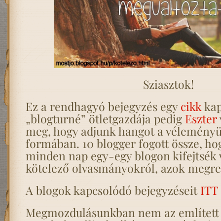
Sziasztok!
Ez a rendhagyó bejegyzés egy
cikk
kap
„blogturné” ötletgazdája pedig
Eszter
meg, hogy adjunk hangot a vélemény
formában. 10 blogger fogott össze, ho
minden nap egy-egy blogon kifejtsék
kötelező olvasmányokról, azok megre
A blogok kapcsolódó bejegyzéseit
ITT
Megmozdulásunkban nem az említett 