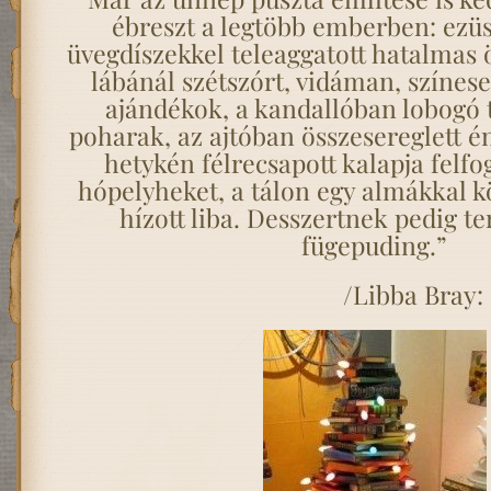
ébreszt a legtöbb emberben: ezüs
üvegdíszekkel teleaggatott hatalmas 
lábánál szétszórt, vidáman, színe
ajándékok, a kandallóban lobogó tűz
poharak, az ajtóban összesereglett 
hetykén félrecsapott kalapja felfo
hópelyheket, a tálon egy almákkal kö
hízott liba. Desszertnek pedig t
fügepuding.”
/Libba Bray: