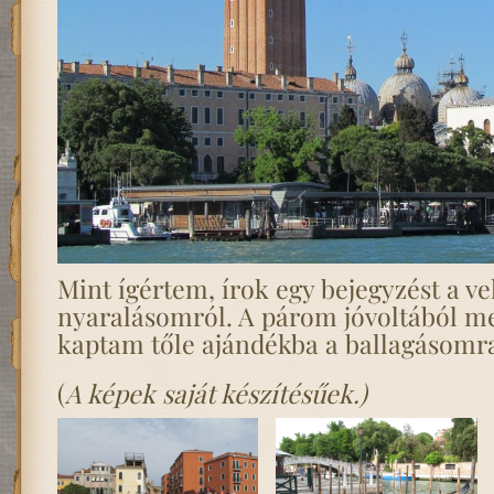
Mint ígértem, írok egy bejegyzést a ve
nyaralásomról. A párom jóvoltából me
kaptam tőle ajándékba a ballagásomr
(
A képek saját készítésűek.)