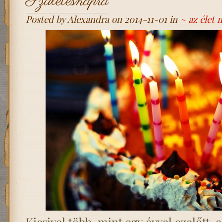
Születésnapra
Posted by Alexandra on 2014-11-01 in
~ az élet
Kicsivel több, mint egy évvel ezelőtt,