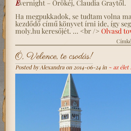
E
vernight – Örökéj, Claudia Graytől.
Ha megpukkadok, se tudtam volna ma
kezdődő című könyvet írni ide, így seg
moly.hu keresőjét. … <br />
Olvasd to
Címk
Ó, Velence, te csodás!
Posted by Alexandra on 2014-06-24 in
~ az éle