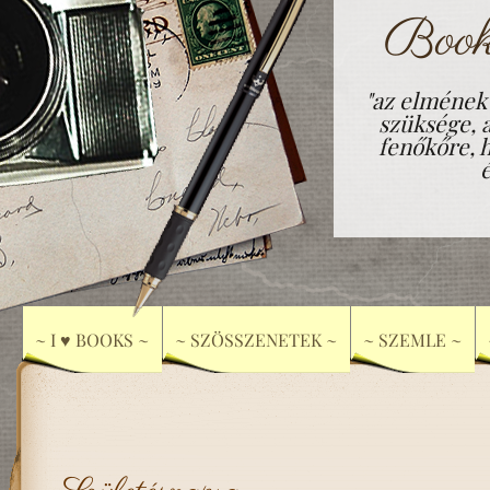
Book
"az elmének
szüksége, 
fenőkőre, h
~ I ♥ BOOKS ~
~ SZÖSSZENETEK ~
~ SZEMLE ~