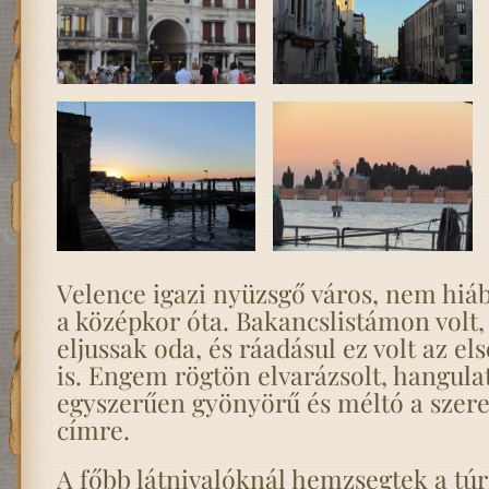
Velence igazi nyüzsgő város, nem hiá
a középkor óta. Bakancslistámon volt,
eljussak oda, és ráadásul ez volt az el
is. Engem rögtön elvarázsolt, hangulat
egyszerűen gyönyörű és méltó a szer
címre.
A főbb látnivalóknál hemzsegtek a túri