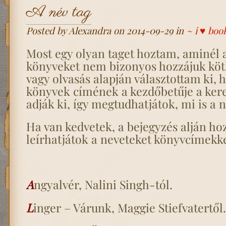
A név tag
Posted by Alexandra on 2014-09-29 in
~ i ♥ boo
Most egy olyan taget hoztam, aminél 
könyveket nem bizonyos hozzájuk köt
vagy olvasás alapján választottam ki,
könyvek címének a kezdőbetűje a ker
adják ki, így megtudhatjátok, mi is a 
Ha van kedvetek, a bejegyzés alján ho
leírhatjátok a neveteket könyvcímekkel
A
ngyalvér, Nalini Singh-tól.
L
inger – Várunk, Maggie Stiefvatertől.