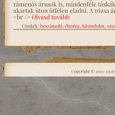
rámenős árusok is, mindenféle táskák
akartak úton útfélen eladni. A rózsa 
<br />
Olvasd tovább
Címkék:
beszámoló
,
élmény
,
kirándulás
,
sze
Copyright © 2013-202