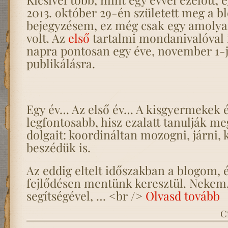
2013. október 29-én született meg a b
bejegyzésem, ez még csak egy amolya
volt. Az
első
tartalmi mondanivalóval 
napra pontosan egy éve, november 1-j
publikálásra.
Egy év… Az első év… A kisgyermekek é
legfontosabb, hisz ezalatt tanulják me
dolgait: koordináltan mozogni, járni, 
beszédük is.
Az eddig eltelt időszakban a blogom, és
fejlődésen mentünk keresztül. Nekem,
segítségével, … <br />
Olvasd tovább
C