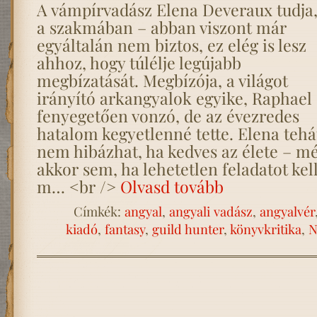
A vámpírvadász Elena Deveraux tudja,
a szakmában – abban viszont már
egyáltalán nem biztos, ez elég is lesz
ahhoz, hogy túlélje legújabb
megbízatását. Megbízója, a világot
irányító arkangyalok egyike, Raphael
fenyegetően vonzó, de az évezredes
hatalom kegyetlenné tette. Elena tehá
nem hibázhat, ha kedves az élete – m
akkor sem, ha lehetetlen feladatot kel
m… <br />
Olvasd tovább
Címkék:
angyal
,
angyali vadász
,
angyalvér
kiadó
,
fantasy
,
guild hunter
,
könyvkritika
,
N