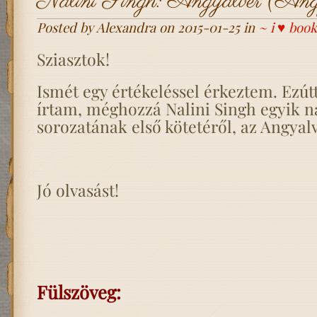
Nalini Singh: Angyalvér (Angy
Posted by Alexandra on 2015-01-25 in
~ i ♥ book
Sziasztok!
Ismét egy értékeléssel érkeztem. Ezútt
írtam, méghozzá Nalini Singh egyik n
sorozatának első kötetéről, az Angyalv
Jó olvasást!
Fülszöveg: