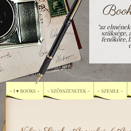
Book
"az elmének
szüksége, 
fenőkőre, h
~ I ♥ BOOKS ~
~ SZÖSSZENETEK ~
~ SZEMLE ~