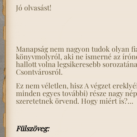
Jó olvasást!
Manapság nem nagyon tudok olyan fia
könyvmolyról, aki ne ismerné az írón
hallott volna legsikeresebb sorozatána
Csontvárosról.
Ez nem véletlen, hisz A végzet ereklyéi
minden egyes további) része nagy né
szeretetnek örvend. Hogy miért is?…
Fülszöveg: