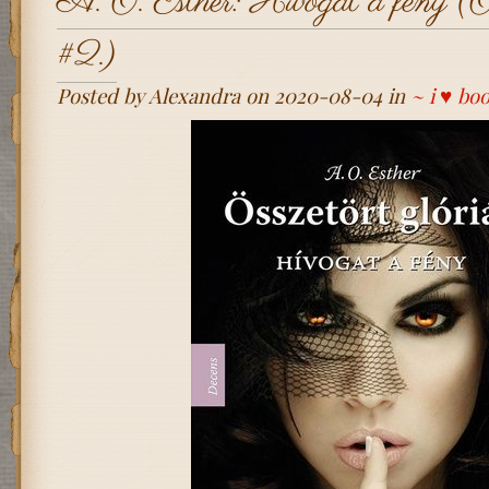
A. O. Esther: Hívogat a fény (Ös
#2.)
Posted by Alexandra on 2020-08-04 in
~ i ♥ bo