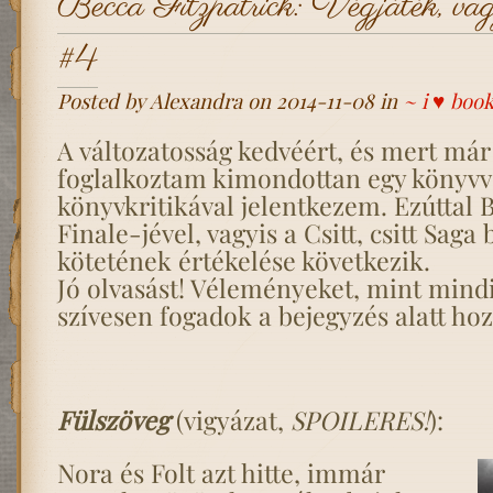
Becca Fitzpatrick: Végjáték, vagyi
#4
Posted by Alexandra on 2014-11-08 in
~ i ♥ boo
A változatosság kedvéért, és mert már
foglalkoztam kimondottan egy könyvve
könyvkritikával jelentkezem. Ezúttal B
Finale-jével, vagyis a Csitt, csitt Saga
kötetének értékelése következik.
Jó olvasást! Véleményeket, mint mindi
szívesen fogadok a bejegyzés alatt hoz
Fülszöveg
(vigyázat,
SPOILERES!
):
Nora és Folt azt hitte, immár