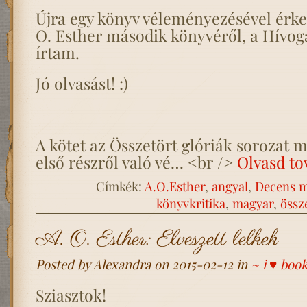
Újra egy könyv véleményezésével érkez
O. Esther második könyvéről, a Hívoga
írtam.
Jó olvasást! :)
A kötet az Összetört glóriák sorozat m
első részről való vé… <br />
Olvasd to
Címkék:
A.O.Esther
,
angyal
,
Decens m
könyvkritika
,
magyar
,
össz
A. O. Esther: Elveszett lelkek
Posted by Alexandra on 2015-02-12 in
~ i ♥ boo
Sziasztok!