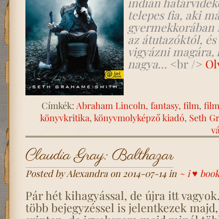
indián határvidék
telepes fia, aki m
gyermekkorában s
az átutazóktól, é
vigyázni magára, 
nagya
… <br />
Ol
Címkék:
Abraham Lincoln
,
fantasy
,
film
,
film
könyvkritika
,
könyvmolyképző kiadó
,
Seth G
v
Claudia Gray: Balthazar
Posted by Alexandra on 2014-07-14 in
~ i ♥ boo
Pár hét kihagyással, de újra itt vagyok
több bejegyzéssel is jelentkezek majd,