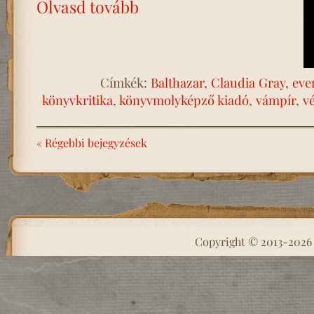
Olvasd tovább
Címkék:
Balthazar
,
Claudia Gray
,
eve
könyvkritika
,
könyvmolyképző kiadó
,
vámpír
,
v
« Régebbi bejegyzések
Copyright © 2013-202