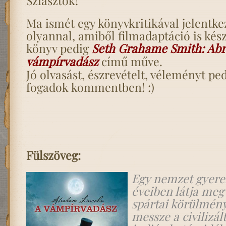
Sziasztok!
Ma ismét egy könyvkritikával jelent
olyannal, amiből filmadaptáció is kész
könyv pedig
S
eth Grahame Smith: Abr
vámpírvadász
című műve.
Jó olvasást, észrevételt, véleményt pe
fogadok kommentben! :)
Fülszöveg:
Egy nemzet gyere
éveiben látja meg
spártai körülmény
messze a civilizál