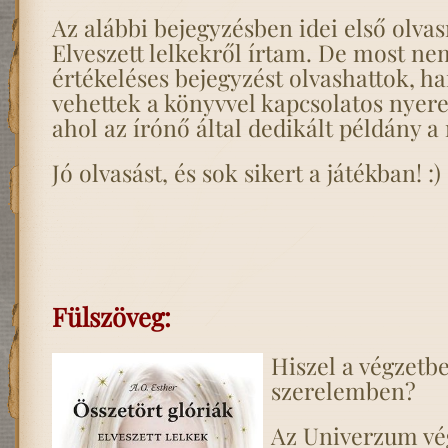
Az alábbi bejegyzésben idei első olv
Elveszett lelkekről írtam. De most ne
értékeléses bejegyzést olvashattok, h
vehettek a könyvvel kapcsolatos nyer
ahol az írónő által dedikált példány a
Jó olvasást, és sok sikert a játékban! :)
Fülszöveg:
Hiszel a végzetb
szerelemben?
Az Univerzum vé