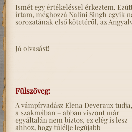
Ismét egy értékeléssel érkeztem. Ezútt
írtam, méghozzá Nalini Singh egyik n
sorozatának első kötetéről, az Angyalv
Jó olvasást!
Fülszöveg:
A vámpírvadász Elena Deveraux tudja,
a szakmában – abban viszont már
egyáltalán nem biztos, ez elég is lesz
ahhoz, hogy túlélje legújabb