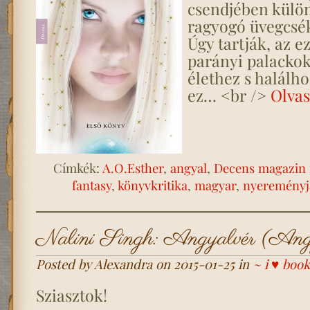
csendjében külö
ragyogó üvegcsék
Úgy tartják, az ez
parányi palacko
élethez s halálho
ez… <br />
Olvas
Címkék:
A.O.Esther
,
angyal
,
Decens magazin
fantasy
,
könyvkritika
,
magyar
,
nyereményj
Nalini Singh: Angyalvér (Angy
Posted by Alexandra on 2015-01-25 in
~ i ♥ book
Sziasztok!