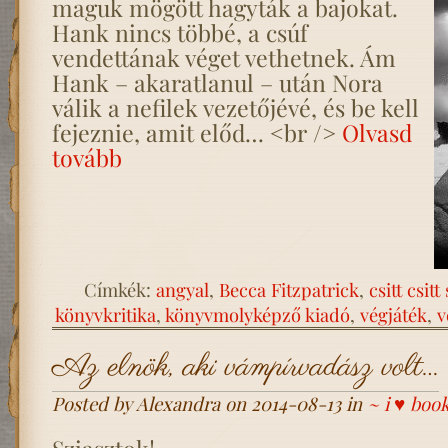
maguk mögött hagyták a bajokat.
Hank nincs többé, a csúf
vendettának véget vethetnek. Ám
Hank – akaratlanul – után Nora
válik a nefilek vezetőjévé, és be kell
fejeznie, amit előd… <br />
Olvasd
tovább
Címkék:
angyal
,
Becca Fitzpatrick
,
csitt csitt
könyvkritika
,
könyvmolyképző kiadó
,
végjáték
,
v
Az elnök, aki vámpírvadász volt…
Posted by Alexandra on 2014-08-13 in
~ i ♥ boo