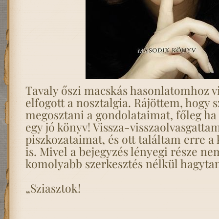
Tavaly őszi macskás hasonlatomhoz vi
elfogott a nosztalgia. Rájöttem, hogy 
megosztani a gondolataimat, főleg ha
egy jó könyv! Vissza-visszaolvasgattam
piszkozataimat, és ott találtam erre a
is. Mivel a bejegyzés lényegi része ne
komolyabb szerkesztés nélkül hagytam
„Sziasztok!