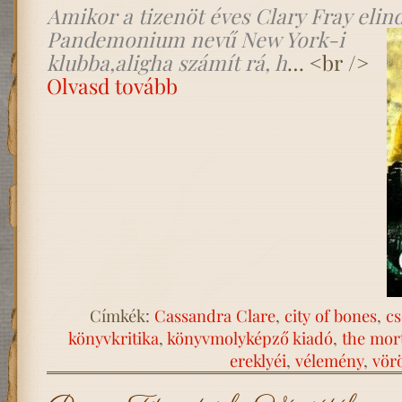
Amikor a tizenöt éves Clary Fray elind
Pandemonium nevű New York-i
klubba,aligha számít rá, h
… <br />
Olvasd tovább
Címkék:
Cassandra Clare
,
city of bones
,
cs
könyvkritika
,
könyvmolyképző kiadó
,
the mor
ereklyéi
,
vélemény
,
vör