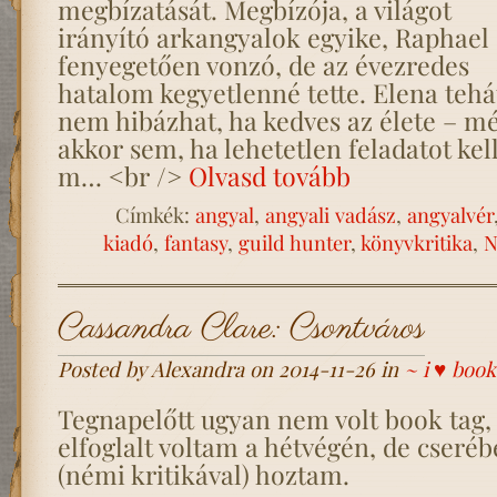
megbízatását. Megbízója, a világot
irányító arkangyalok egyike, Raphael
fenyegetően vonzó, de az évezredes
hatalom kegyetlenné tette. Elena tehá
nem hibázhat, ha kedves az élete – m
akkor sem, ha lehetetlen feladatot kel
m… <br />
Olvasd tovább
Címkék:
angyal
,
angyali vadász
,
angyalvér
kiadó
,
fantasy
,
guild hunter
,
könyvkritika
,
N
Cassandra Clare: Csontváros
Posted by Alexandra on 2014-11-26 in
~ i ♥ book
Tegnapelőtt ugyan nem volt book tag,
elfoglalt voltam a hétvégén, de cseré
(némi kritikával) hoztam.