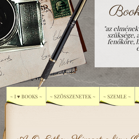
Book
"az elmének
szüksége, 
fenőkőre, h
~ I ♥ BOOKS ~
~ SZÖSSZENETEK ~
~ SZEMLE ~