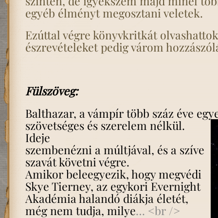
szinten, de igyekszem majd minél tö
egyéb élményt megosztani veletek.
Ezúttal végre könyvkritkát olvashattok,
észrevételeket pedig várom hozzászólá
Fülszöveg:
Balthazar, a vámpír több száz éve egy
szövetséges
és szerelem nélkül.
Ideje
szembenézni a múltjával, és a szíve
szavát követni végre.
Amikor beleegyezik, hogy megvédi
Skye Tierney, az egykori Evernight
Akadémia halandó diákja életét,
még nem tudja, milye
… <br />