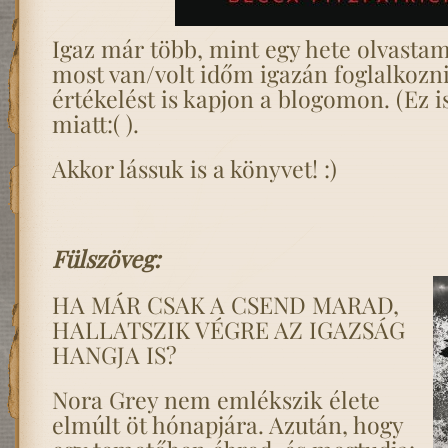
Igaz már több, mint egy hete olvastam
most van/volt időm igazán foglalkozni
értékelést is kapjon a blogomon. (Ez i
miatt:( ).
Akkor lássuk is a könyvet! :)
Fülszöveg:
HA MÁR CSAK A CSEND MARAD,
HALLATSZIK VÉGRE AZ IGAZSÁG
HANGJA IS?
Nora Grey nem emlékszik élete
elmúlt öt hónapjára. Azután, hogy