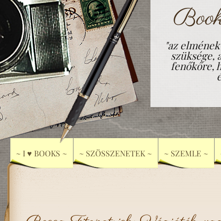
Book
"az elmének
szüksége, 
fenőkőre, h
~ I ♥ BOOKS ~
~ SZÖSSZENETEK ~
~ SZEMLE ~