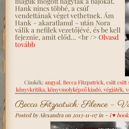
maguk mögött hagyták a bajokat.
Hank nincs többé, a csúf
vendettának véget vethetnek. Ám
Hank – akaratlanul – után Nora
válik a nefilek vezetőjévé, és be kell
fejeznie, amit előd… <br />
Olvasd
tovább
Címkék:
angyal
,
Becca Fitzpatrick
,
csitt csitt
könyvkritika
,
könyvmolyképző kiadó
,
végjáték
,
v
Becca Fitzpatrick: Silence – Vih
Posted by Alexandra on 2013-11-07 in
~ i ♥ book