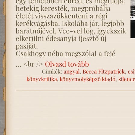
egy temetőben ébred, és megtudja:
hetekig keresték, megpróbálja
életét visszazökkenteni a régi
kerékvágásba. Iskolába jár, legjobb
barátnőjével, Vee-vel lóg, igyekszik
elkerülni édesanyja ijesztő új
pasiját.
Csakhogy néha megszólal a fejé
… <br />
Olvasd tovább
Címkék:
angyal
,
Becca Fitzpatrick
,
csi
könyvkritika
,
könyvmolyképző kiadó
,
silenc