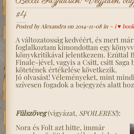
Becca Fitzpatrick: Végjáték, vagyi
#4
Posted by Alexandra on 2014-11-08 in
~ i ♥ boo
A változatosság kedvéért, és mert már
foglalkoztam kimondottan egy könyvve
könyvkritikával jelentkezem. Ezúttal B
Finale-jével, vagyis a Csitt, csitt Saga
kötetének értékelése következik.
Jó olvasást! Véleményeket, mint mindi
szívesen fogadok a bejegyzés alatt hoz
Fülszöveg
(vigyázat,
SPOILERES!
):
Nora és Folt azt hitte, immár