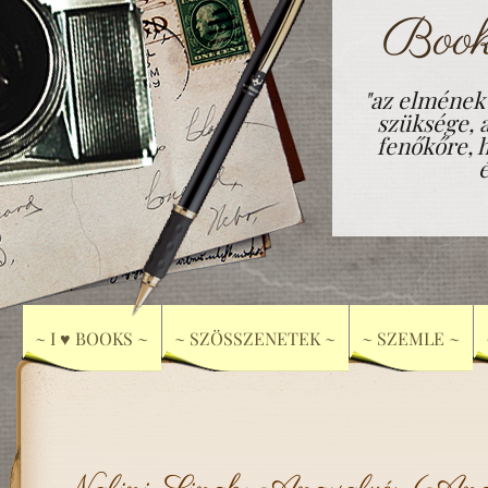
Book
"az elmének
szüksége, 
fenőkőre, h
~ I ♥ BOOKS ~
~ SZÖSSZENETEK ~
~ SZEMLE ~