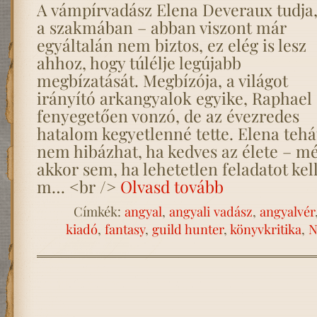
A vámpírvadász Elena Deveraux tudja,
a szakmában – abban viszont már
egyáltalán nem biztos, ez elég is lesz
ahhoz, hogy túlélje legújabb
megbízatását. Megbízója, a világot
irányító arkangyalok egyike, Raphael
fenyegetően vonzó, de az évezredes
hatalom kegyetlenné tette. Elena tehá
nem hibázhat, ha kedves az élete – m
akkor sem, ha lehetetlen feladatot kel
m… <br />
Olvasd tovább
Címkék:
angyal
,
angyali vadász
,
angyalvér
kiadó
,
fantasy
,
guild hunter
,
könyvkritika
,
N