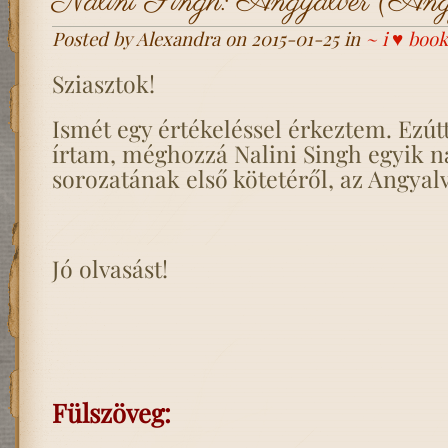
Nalini Singh: Angyalvér (Angy
Posted by Alexandra on 2015-01-25 in
~ i ♥ book
Sziasztok!
Ismét egy értékeléssel érkeztem. Ezútt
írtam, méghozzá Nalini Singh egyik n
sorozatának első kötetéről, az Angyalv
Jó olvasást!
Fülszöveg: