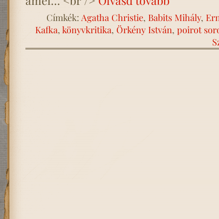
amel… <br />
Olvasd tovább
Címkék:
Agatha Christie
,
Babits Mihály
,
Er
Kafka
,
könyvkritika
,
Örkény István
,
poirot sor
S