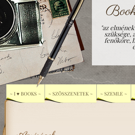
Book
"az elmének
szüksége, 
fenőkőre, h
~ I ♥ BOOKS ~
~ SZÖSSZENETEK ~
~ SZEMLE ~