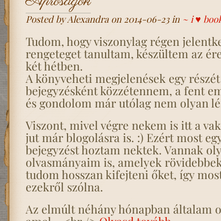
Apróságok
Posted by Alexandra on 2014-06-23 in
~ i ♥ boo
Tudom, hogy viszonylag régen jelentk
rengeteget tanultam, készültem az ére
két hétben.
A könyveheti megjelenések egy részét 
bejegyzésként közzétennem, a fent eml
és gondolom már utólag nem olyan lé
Viszont, mivel végre nekem is itt a vak
jut már blogolásra is. :) Ezért most e
bejegyzést hoztam nektek. Vannak ol
olvasmányaim is, amelyek rövidebbek
tudom hosszan kifejteni őket, így most
ezekről szólna.
Az elmúlt néhány hónapban általam o