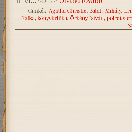
amel… <br />
Olvasd tovább
Címkék:
Agatha Christie
,
Babits Mihály
,
Er
Kafka
,
könyvkritika
,
Örkény István
,
poirot sor
S