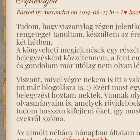
Apróságok
Posted by Alexandra on 2014-06-23 in
~ i ♥ boo
Tudom, hogy viszonylag régen jelentk
rengeteget tanultam, készültem az ére
két hétben.
A könyveheti megjelenések egy részét 
bejegyzésként közzétennem, a fent eml
és gondolom már utólag nem olyan lé
Viszont, mivel végre nekem is itt a vak
jut már blogolásra is. :) Ezért most e
bejegyzést hoztam nektek. Vannak ol
olvasmányaim is, amelyek rövidebbek
tudom hosszan kifejteni őket, így most
ezekről szólna.
Az elmúlt néhány hónapban általam o