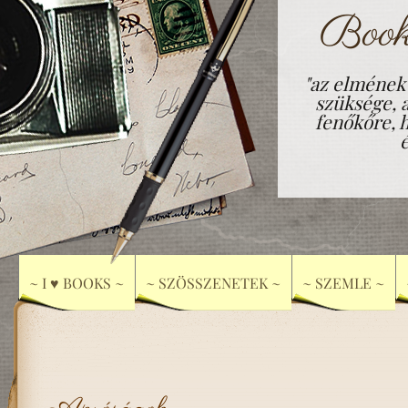
Book
"az elmének
szüksége, 
fenőkőre, h
~ I ♥ BOOKS ~
~ SZÖSSZENETEK ~
~ SZEMLE ~