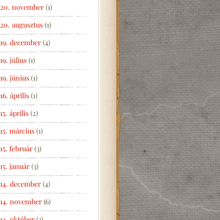
20. november
(1)
20. augusztus
(1)
19. december
(4)
19. július
(1)
19. június
(1)
16. április
(1)
15. április
(2)
15. március
(1)
15. február
(3)
15. január
(3)
14. december
(4)
14. november
(6)
14. október
(3)