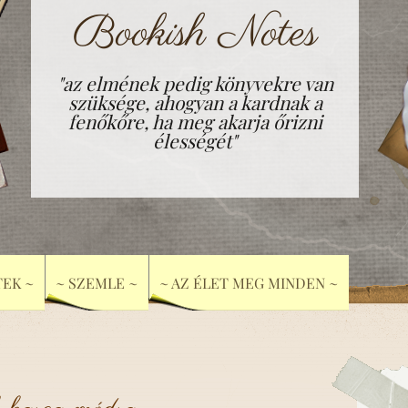
Bookish Notes
"az elmének pedig könyvekre van
szüksége, ahogyan a kardnak a
fenőkőre, ha meg akarja őrizni
élességét"
EK ~
~ SZEMLE ~
~ AZ ÉLET MEG MINDEN ~