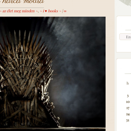
 harca módra
~ az élet meg minden ~
,
~ i ♥ books ~
|
∞
h
3
10
17
24
31