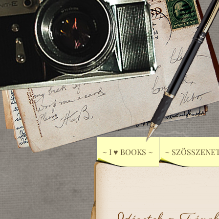
~ I ♥ BOOKS ~
~ SZÖSSZENET