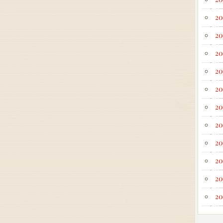
20
20
20
20
20
20
20
20
20
20
20