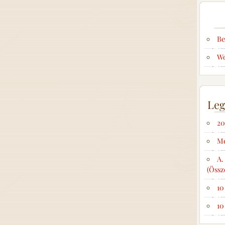
Be
Wo
Leg
20
Me
A.
(Össz
10
10