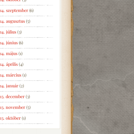
14. szeptember
(6)
14. augusztus
(5)
14. július
(3)
14. június
(6)
14. május
(1)
14. április
(4)
14. március
(1)
14. január
(2)
13. december
(3)
13. november
(5)
13. október
(1)