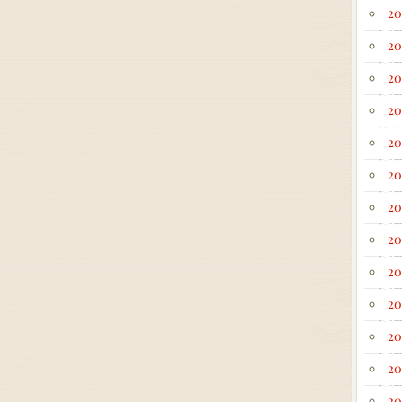
20
20
20
20
20
20
20
20
20
20
20
20
20