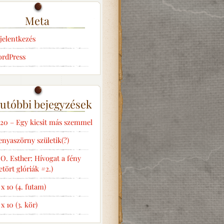
Meta
jelentkezés
rdPress
utóbbi bejegyzések
20 – Egy kicsit más szemmel
nyaszörny születik(?)
 O. Esther: Hívogat a fény
etört glóriák #2.)
 x 10 (4. futam)
 x 10 (3. kör)