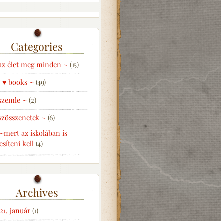
Categories
az élet meg minden ~
(15)
i ♥ books ~
(49)
szemle ~
(2)
szösszenetek ~
(6)
~mert az iskolában is
jesíteni kell
(4)
Archives
21. január
(1)