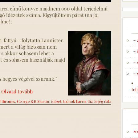
harca című könyve majdnem 900 oldal terjedelmű
ogó idézetek száma. Kigyűjtöttem párat (na jó,
Íme! :
~ 
, fattyú – folytatta Lannister.
, mert a világ biztosan nem
~ 
, s akkor sohasem lehet a
t és sohasem használják majd
~ 
~ 
A hegyes végével szúrunk.”
tel
>
Olvasd tovább
 thrones
,
George R R Martin
,
idézet
,
trónok harca
,
tűz és jég dala
20