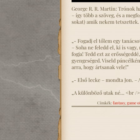
George R. R. Martin: Trónok 
– így több a szöveg, és a megf
sokat) amik nekem tetszettek. 
„- Fogadj el tőlem egy tanácsot
– Soha ne feledd el, ki is vagy
fogja! Tedd ezt az erősségeddé
gyengeséged. Viseld páncélkén
arra, hogy ártsanak vele!”
„- Első lecke – mondta Jon. – 
„A különböző utak né… <br /
Címkék:
fantasy
,
game of