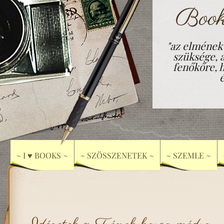
Book
"az elmének
szüksége, 
fenőkőre, h
~ I ♥ BOOKS ~
~ SZÖSSZENETEK ~
~ SZEMLE ~