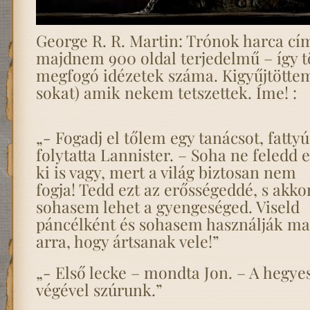
George R. R. Martin: Trónok harca cí
majdnem 900 oldal terjedelmű – így tö
megfogó idézetek száma. Kigyűjtöttem 
sokat) amik nekem tetszettek. Íme! :
„- Fogadj el tőlem egy tanácsot, fattyú
folytatta Lannister. – Soha ne feledd e
ki is vagy, mert a világ biztosan nem
fogja! Tedd ezt az erősségeddé, s akko
sohasem lehet a gyengeséged. Viseld
páncélként és sohasem használják ma
arra, hogy ártsanak vele!”
„- Első lecke – mondta Jon. – A hegye
végével szúrunk.”