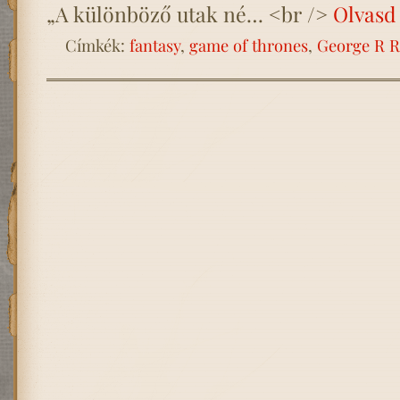
„A különböző utak né… <br />
Olvasd
Címkék:
fantasy
,
game of thrones
,
George R R