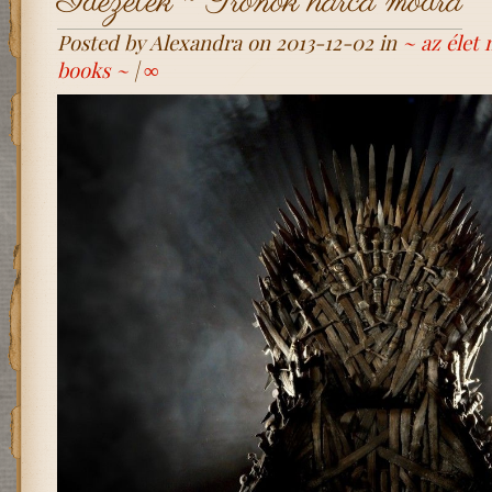
Idézetek ~ Trónok harca módra
Posted by Alexandra on 2013-12-02 in
~ az élet
books ~
|
∞