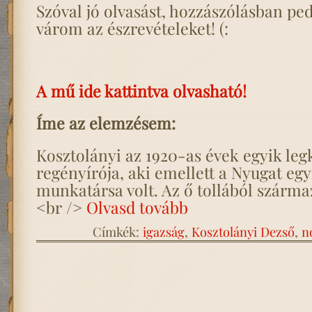
Szóval jó olvasást, hozzászólásban p
várom az észrevételeket! (:
A mű ide kattintva olvasható!
Íme az elemzésem:
Kosztolányi az 1920-as évek egyik le
regényírója, aki emellett a Nyugat egy
munkatársa volt. Az ő tollából szárma
<br />
Olvasd tovább
Címkék:
igazság
,
Kosztolányi Dezső
,
n