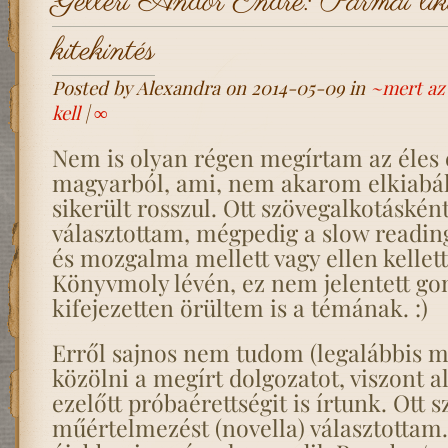
Gelléri Andor Endre: Pármai likőr
kitekintés
Posted by Alexandra on 2014-05-09 in
~mert az i
kell
|
∞
Nem is olyan régen megírtam az éles é
magyarból, ami, nem akarom elkiabá
sikerült rosszul. Ott szövegalkotásként
választottam, mégpedig a slow reading
és mozgalma mellett vagy ellen kellett
Könyvmoly lévén, ez nem jelentett gon
kifejezetten örültem is a témának. :)
Erről sajnos nem tudom (legalábbis m
közölni a megírt dolgozatot, viszont al
ezelőtt próbaérettségit is írtunk. Ott 
műértelmezést (novella) választottam.