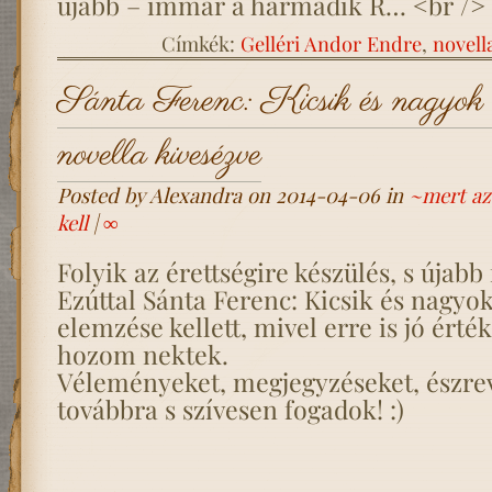
újabb – immár a harmadik R… <br />
Címkék:
Gelléri Andor Endre
,
novell
Sánta Ferenc: Kicsik és nagyok 
novella kivesézve
Posted by Alexandra on 2014-04-06 in
~mert az 
kell
|
∞
Folyik az érettségire készülés, s újabb
Ezúttal Sánta Ferenc: Kicsik és nagyo
elemzése kellett, mivel erre is jó érté
hozom nektek.
Véleményeket, megjegyzéseket, észre
továbbra s szívesen fogadok! :)