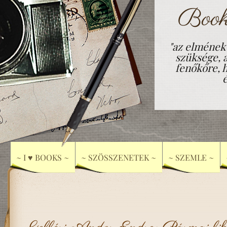
Book
"az elmének
szüksége, 
fenőkőre, h
~ I ♥ BOOKS ~
~ SZÖSSZENETEK ~
~ SZEMLE ~