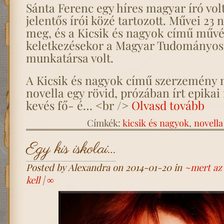
Sánta Ferenc egy híres magyar író volt
jelentős írói közé tartozott. Művei 23 
meg, és a Kicsik és nagyok című műv
keletkezésekor a Magyar Tudományo
munkatársa volt.
A Kicsik és nagyok című szerzemény m
novella egy rövid, prózában írt epikai
kevés fő- é… <br />
Olvasd tovább
Címkék:
kicsik és nagyok
,
novella
Egy kis iskolai…
Posted by Alexandra on 2014-01-20 in
~mert az i
kell
|
∞