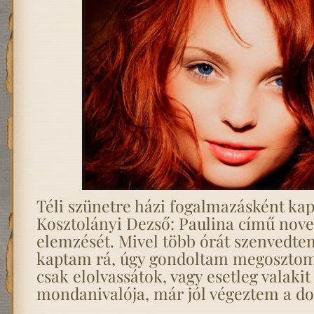
Téli szünetre házi fogalmazásként ka
Kosztolányi Dezső: Paulina című nove
elemzését. Mivel több órát szenvedtem
kaptam rá, úgy gondoltam megosztom 
csak elolvassátok, vagy esetleg valakit
mondanivalója, már jól végeztem a do