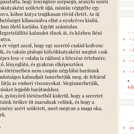
apasztalta, hogy lenyűgöző szépségű, aranyló szőrű
iskutyaként született újjá, miután végigélte egy
orcs, kóbor kutya tragikusan rövid életét. Az új
ehetőséget kihasználva eljut a nyolcéves kisfiú,
than ölelő karjába. Együtt számtalan
élegzetelállító kalandot élnek át, és közben Béni
utya.
~ 
r véget azzal, hogy egy szerető család kedvenc
~ 
etik, és vaksin pislogó kölyökkutyaként megint csak
épes lesz-e valaha is rájönni a létezése értelmére.
~ 
tő, lényeglátó, és gyakran elképesztően
ás történetben nem csupán négylábú barátunk
~ 
latságos kalandjait ismerhetjük meg, de feltárul
a látja az emberi viszonyokat. Megismerhetjük,
tel
minket legjobb barátunkhoz.
, gyönyörű történetből kiderül, hogy a szeretet
taink örökre itt maradnak velünk, és hogy a
mény azért született, mert megvan a maga oka,
ek.
ó
20