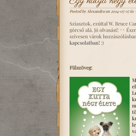
Egy kutya négy él
Posted by Alexandra on 2014-07-17 in
Sziasztok, ezúttal W. Bruce C
górcső alá. Jó olvasást! ^^ És
szívesen várok hozzászólásban
kapcsolatban!
:)
Fülszöveg:
M
e
L
k
m
t
k
l
v