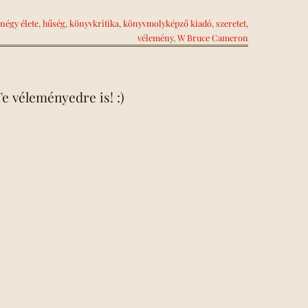
négy élete
,
hűség
,
könyvkritika
,
könyvmolyképző kiadó
,
szeretet
,
vélemény
,
W Bruce Cameron
e véleményedre is! :)