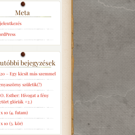
Meta
jelentkezés
rdPress
utóbbi bejegyzések
20 – Egy kicsit más szemmel
nyaszörny születik(?)
 O. Esther: Hívogat a fény
etört glóriák #2.)
 x 10 (4. futam)
 x 10 (3. kör)