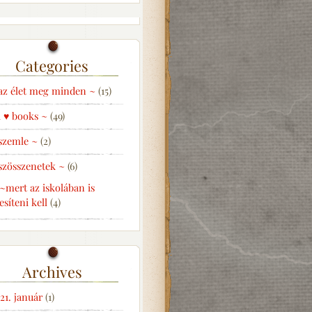
Categories
az élet meg minden ~
(15)
i ♥ books ~
(49)
szemle ~
(2)
szösszenetek ~
(6)
~mert az iskolában is
jesíteni kell
(4)
Archives
21. január
(1)