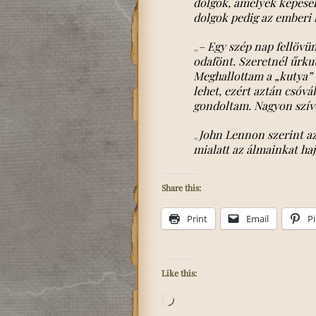
dolgok, amelyek képese
dolgok pedig az emberi 
„
– Egy szép nap fellövün
odafönt. Szeretnél űrku
Meghallottam a „kutya” 
lehet, ezért aztán csóv
gondoltam.
Nagyon szív
„
John Lennon szerint az
mialatt az álmainkat haj
Share this:
Print
Email
Pi
Like this:
Loading…