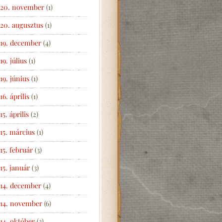
20. november
(1)
20. augusztus
(1)
19. december
(4)
19. július
(1)
19. június
(1)
16. április
(1)
15. április
(2)
15. március
(1)
15. február
(3)
15. január
(3)
14. december
(4)
14. november
(6)
14. október
(3)