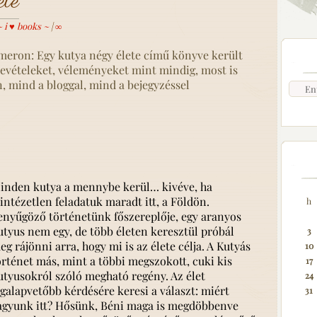
ete
~ i ♥ books ~
|
∞
ameron: Egy kutya négy élete című könyve került
zrevételeket, véleményeket mint mindig, most is
, mind a bloggal, mind a bejegyzéssel
inden kutya a mennybe kerül… kivéve, ha
lintézetlen feladatuk maradt itt, a Földön.
h
enyűgöző történetünk főszereplője, egy aranyos
utyus nem egy, de több életen keresztül próbál
3
eg rájönni arra, hogy mi is az élete célja. A Kutyás
10
örténet más, mint a többi megszokott, cuki kis
17
utyusokról szóló megható regény. Az élet
24
egalapvetőbb kérdésére keresi a választ: miért
31
agyunk itt? Hősünk, Béni maga is megdöbbenve