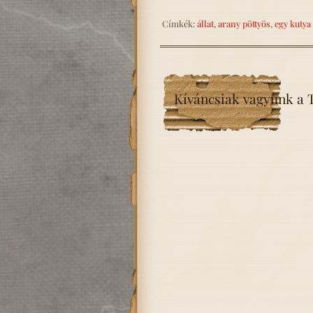
Címkék:
állat
,
arany pöttyös
,
egy kutya 
Kíváncsiak vagyunk a T