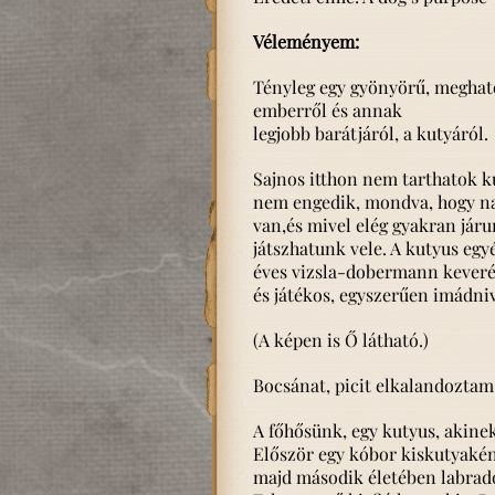
Véleményem:
Tényleg egy gyönyörű, megható
emberről és annak
legjobb barátjáról, a kutyáról.
Sajnos itthon nem tarthatok k
nem engedik, mondva, hogy na
van,és mivel elég gyakran járu
játszhatunk vele. A kutyus egy
éves vizsla-dobermann keveré
és játékos, egyszerűen imádniva
(A képen is Ő látható.)
Bocsánat, picit elkalandoztam
A főhősünk, egy kutyus, akinek
Először egy kóbor kiskutyakén
majd második életében labrado