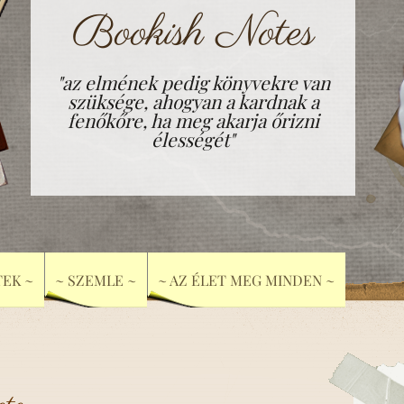
Bookish Notes
"az elmének pedig könyvekre van
szüksége, ahogyan a kardnak a
fenőkőre, ha meg akarja őrizni
élességét"
EK ~
~ SZEMLE ~
~ AZ ÉLET MEG MINDEN ~