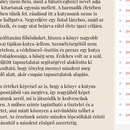
ailey (nem Béni, mint a fülszövegben!) nevet adja
n kitartanak egymás mellett. A harmadik életében
20
en tűnik fel, ráadásul itt a kutyusunk neme is
re hallgatva. Negyedjére egy fiatal lányhoz, majd az
20
szik, és nagy utat bejárva rálel élete igazi céljára.
20
szólítanám főhősünket, hiszen a könyv nagyobb
20
lva) tipikus kutya-jellem. Személyiségéből nem
értelem, a védelmező-ösztön és persze egy kutya
20
tulajdonsága, a hűség sem. Érdekes volt az a szál,
űjtött tapasztalatai segítségével alakította ki
20
lkodtató, hogy tényleg mennyi mindent meg
20
dő alatt, akár csupán tapasztalatok alapján.
20
n értéket képv
isel az is, hogy a könyv a kutyus
pontjából van megírva, így nagyjából képet
20
atunk arról, mi is játszódik le kedvencünk
20
en. A műben szinte tapintható a tisztelet és a
etet, ami miatt könnyen a szívünkhöz nőhet a
20
énet. Az érzelmek szinte minden lépcsőfokát érinti
ánattól a mindent elsöprő szeretetig.