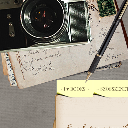
~ I ♥ BOOKS ~
~ SZÖSSZENET