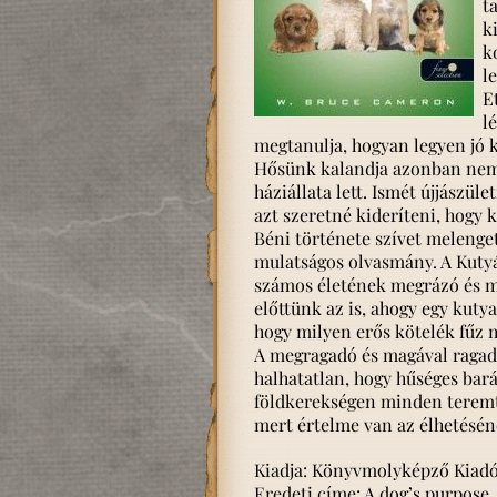
t
k
k
l
E
l
megtanulja, hogyan legyen jó k
Hősünk kalandja azonban nem é
háziállata lett. Ismét újjászül
azt szeretné kideríteni, hogy k
Béni története szívet melenge
mulatságos olvasmány. A Kuty
számos életének megrázó és mu
előttünk az is, ahogy egy kuty
hogy milyen erős kötelék fűz 
A megragadó és magával ragadó
halhatatlan, hogy hűséges bará
földkerekségen minden teremt
mert értelme van az élhetésén
Kiadja: Könyvmolyképző Kiad
Eredeti címe: A dog’s purpose