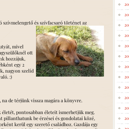
20
20
 szívmelengető és szívfacsaró történet a
z
20
20
20
utyát, mivel
gyszülőknél ott
20
nk hozzájuk,
ébként egy 2
20
k, nagyon szelíd
ló. :)
20
20
20
, na de térjünk vissza magára a könyvre.
20
 életét, pontosabban életeit ismerhetjük meg.
t pillanthatunk be érzései és gondolatai közé,
20
rként kerül egy szerető családhoz. Gazdája egy
20