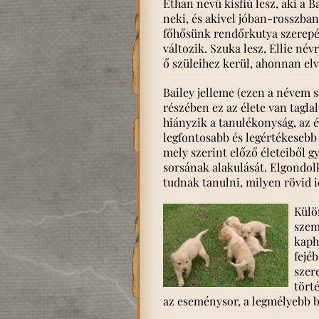
Ethan nevű kisfiú lesz, aki a B
neki, és akivel jóban-rosszba
főhősünk rendőrkutya szerepéb
változik. Szuka lesz, Ellie név
ő szüleihez kerül, ahonnan elvi
Bailey jelleme (ezen a névem 
részében ez az élete van tagla
hiányzik a tanulékonyság, az 
legfontosabb és legértékesebb 
mely szerint előző életeiből gy
sorsának alakulását. Elgondo
tudnak tanulni, milyen rövid i
Külö
szem
kaph
fejéb
szer
tört
az eseménysor, a legmélyebb b