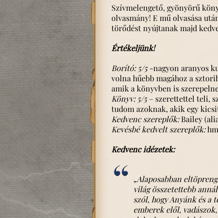
Szívmelengető, gyönyörű köny
olvasmány! E mű olvasása után
törődést nyújtanak majd kedve
Értékeljünk!
Borító: 5/5
-nagyon aranyos kut
volna hűebb magához a sztoriho
amik a könyvben is szerepeln
Könyv: 5/5
– szerettettel teli,
tudom azoknak, akik egy kicsit 
Kedvenc szereplők:
Bailey (alia
Kevésbé kedvelt szereplők:
hmm
Kedvenc idézetek:
„Alaposabban eltöprengve
világ összetettebb annál
szól, hogy Anyánk és a t
emberek elől, vadászok,