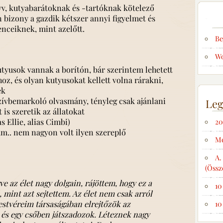
v, kutyabarátoknak és -tartóknak kötelező
 bizony a gazdik kétszer annyi figyelmet és
nceiknek, mint azelőtt.
Be
Wo
yusok vannak a borítón, bár szerintem lehetett
z, és olyan kutyusokat kellett volna rárakni,
ek
 szívbemarkoló olvasmány, tényleg csak ajánlani
Leg
is szeretik az állatokat
s Ellie, alias Cimbi)
20
.. nem nagyon volt ilyen szereplő
Me
A.
(Össz
 az élet nagy dolgain, rájöttem, hogy ez a
10
, mint azt sejtettem. Az élet nem csak arról
estvéreim társaságában elrejtőzök az
10
 és egy csőben játszadozok. Léteznek nagy