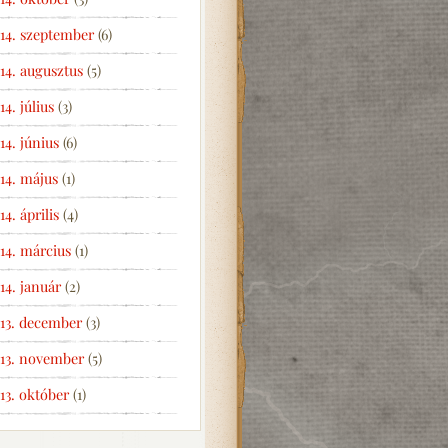
14. szeptember
(6)
14. augusztus
(5)
14. július
(3)
14. június
(6)
14. május
(1)
14. április
(4)
14. március
(1)
14. január
(2)
13. december
(3)
13. november
(5)
13. október
(1)