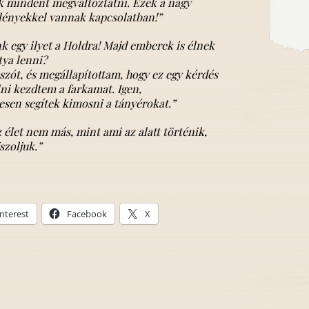
k mindent megváltoztatni. Ezek a nagy
lényekkel vannak kapcsolatban!”
k egy ilyet a Holdra! Majd emberek is élnek
tya lenni?
szót, és megállapítottam, hogy ez egy kérdés
álni kezdtem a farkamat.
Igen
,
esen segítek kimosni a tányérokat.”
 élet nem más, mint ami az alatt történik,
szoljuk.”
nterest
Facebook
X